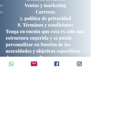
Ventas y marketing
Carreras
política de privacidad
Términos y condiciones
Tenga en cuenta que esta es solo una
estructura sugerida y se puede
personalizar en función de las
necesidades y objetivos específicos
de
www.xpmrealty.com
.
Calle 44 Nte, Zazil-ha, 77720 Playa del Carmen, Q.R.
info@xpmrealty.co
m
+ 52 (984) 313-5807
Listings
Links