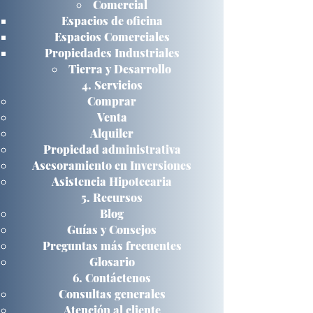
Comercial
Espacios de oficina
Espacios Comerciales
Propiedades Industriales
Tierra y Desarrollo
Servicios
Comprar
Venta
Alquiler
Propiedad administrativa
Asesoramiento en Inversiones
Asistencia Hipotecaria
Recursos
Blog
Guías y Consejos
Preguntas más frecuentes
Glosario
Contáctenos
Consultas generales
Atención al cliente