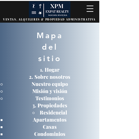
VENTAS, ALQUILERES & PROPIEDAD ADMINISTRATIVA
Mapa
del
sitio
Hogar
Sobre nosotros
Nuestro equipo
Misión y visión
Testimonios
Propiedades
Residencial
Apartamentos
Casas
Condominios